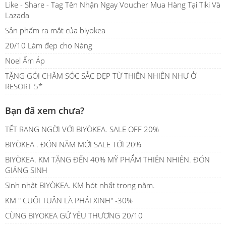
Like - Share - Tag Tên Nhận Ngay Voucher Mua Hàng Tại Tiki Và
Lazada
Sản phẩm ra mắt của biyokea
20/10 Làm đẹp cho Nàng
Noel Ấm Áp
TẶNG GÓI CHĂM SÓC SẮC ĐẸP TỪ THIÊN NHIÊN NHƯ Ở
RESORT 5*
Bạn đã xem chưa?
TẾT RẠNG NGỜI VỚI BIYÒKEA. SALE OFF 20%
BIYÒKEA . ĐÓN NĂM MỚI SALE TỚI 20%
BIYÒKEA. KM TẶNG ĐẾN 40% MỸ PHẨM THIÊN NHIÊN. ĐÓN
GIÁNG SINH
Sinh nhật BIYÒKEA. KM hót nhất trong năm.
KM " CUỐI TUẦN LÀ PHẢI XINH" -30%
CÙNG BIYOKEA GỬ YÊU THƯƠNG 20/10