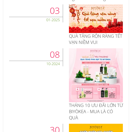
03
01-2025
QUÀ TẶNG RỘN RÀNG TẾT
VẠN NIỀM VUI
08
10-2024
THÁNG 10 ƯU ĐÃI LỚN TỪ
BIYÒKEA - MUA LÀ CÓ
QUÀ
30