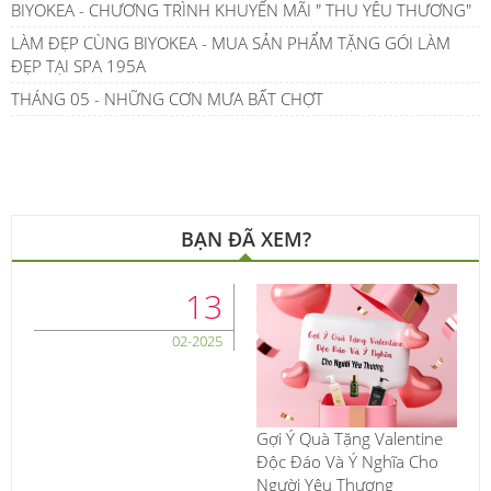
BIYOKEA - CHƯƠNG TRÌNH KHUYẾN MÃI " THU YÊU THƯƠNG"
LÀM ĐẸP CÙNG BIYOKEA - MUA SẢN PHẨM TẶNG GÓI LÀM
ĐẸP TẠI SPA 195A
THÁNG 05 - NHỮNG CƠN MƯA BẤT CHỢT
BẠN ĐÃ XEM?
13
02-2025
Gợi Ý Quà Tặng Valentine
Độc Đáo Và Ý Nghĩa Cho
Người Yêu Thương