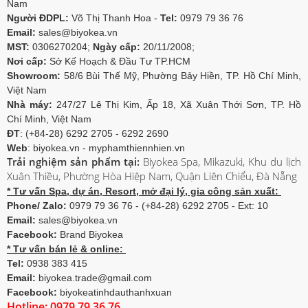
Nam
Người ĐDPL:
Võ Thị Thanh Hoa -
Tel:
0979 79 36 76
Email:
sales@biyokea.vn
MST:
0306270204;
Ngày cấp:
20/11/2008;
Nơi cấp:
Sở Kế Hoạch & Đầu Tư TP.HCM
Showroom:
58/6 Bùi Thế Mỹ, Phường Bảy Hiền, TP. Hồ Chí Minh,
Việt Nam
Nhà máy:
247/27 Lê Thị Kim, Ấp 18, Xã Xuân Thới Sơn, TP. Hồ
Chí Minh, Việt Nam
ĐT
: (+84-28) 6292 2705 - 6292 2690
Web
: biyokea.vn - myphamthiennhien.vn
Trải nghiệm sản phẩm tại:
Biyokea Spa, Mikazuki, Khu du lịch
Xuân Thiều, Phường Hòa Hiệp Nam, Quận Liên Chiểu, Đà Nẵng
* Tư vấn Spa, dự án, Resort, mở đại lý, gia công sản xuất:
Phone/ Zalo:
0979 79 36 76 - (+84-28) 6292 2705 - Ext: 10
Email:
sales@biyokea.vn
Facebook:
Brand Biyokea
* Tư vấn bán lẻ & online:
Tel:
0938 383 415
Email:
biyokea.trade@gmail.com
Facebook:
biyokeatinhdauthanhxuan
Hotline: 0979 79 36 76