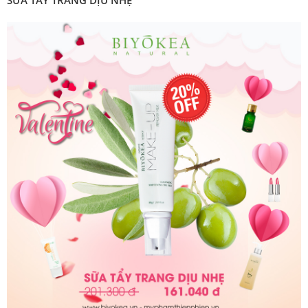
SỮA TẨY TRANG DỊU NHẸ