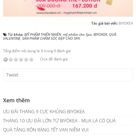
Tác giả bài viết:
BIYOKEA
Từ khóa:
MỸ PHẨM THIÊN NHIÊN
,
mỹ phẩm cho Spa
,
BIYOKEA
,
QUÀ
VALENTINE
,
SẢN PHẨM CHĂM SÓC ĐẸP CHO SPA
Tổng điểm nội dung là: 0 trong 0 đánh giá
Click để đánh giá
Tweet
Xem thêm
ƯU ĐÃI THÁNG 9 CỰC KHỦNG BIYÒKEA
THÁNG 10 ƯU ĐÃI LỚN TỪ BIYÒKEA - MUA LÀ CÓ QUÀ
QUÀ TẶNG RỘN RÀNG TẾT VẠN NIỀM VUI