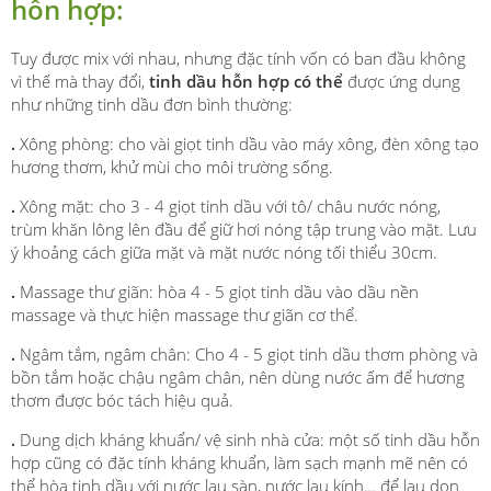
hỗn hợp:
Tuy được mix với nhau, nhưng đặc tính vốn có ban đầu không
vì thế mà thay đổi,
tinh dầu hỗn hợp có thể
được ứng dụng
như những tinh dầu đơn bình thường:
.
Xông phòng: cho vài giọt tinh dầu vào máy xông, đèn xông tạo
hương thơm, khử mùi cho môi trường sống.
.
Xông mặt: cho 3 - 4 giọt tinh dầu với tô/ châu nước nóng,
trùm khăn lông lên đầu để giữ hơi nóng tập trung vào mặt. Lưu
ý khoảng cách giữa mặt và mặt nước nóng tối thiểu 30cm.
.
Massage thư giãn: hòa 4 - 5 giọt tinh dầu vào dầu nền
massage và thực hiện massage thư giãn cơ thể.
.
Ngâm tắm, ngâm chân: Cho 4 - 5 giọt tinh dầu thơm phòng và
bồn tắm hoặc chậu ngâm chân, nên dùng nước ấm để hương
thơm được bóc tách hiệu quả.
.
Dung dịch kháng khuẩn/ vệ sinh nhà cửa: một số tinh dầu hỗn
hợp cũng có đặc tính kháng khuẩn, làm sạch mạnh mẽ nên có
thể hòa tinh dầu với nước lau sàn, nước lau kính… để lau dọn