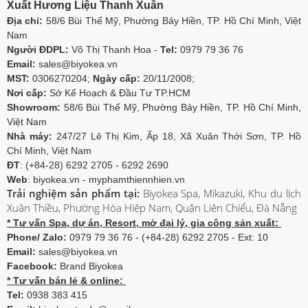
Xuất Hương Liệu Thanh Xuân
Địa chỉ:
58/6 Bùi Thế Mỹ, Phường Bảy Hiền, TP. Hồ Chí Minh, Việt
Nam
Người ĐDPL:
Võ Thị Thanh Hoa -
Tel:
0979 79 36 76
Email:
sales@biyokea.vn
MST:
0306270204;
Ngày cấp:
20/11/2008;
Nơi cấp:
Sở Kế Hoạch & Đầu Tư TP.HCM
Showroom:
58/6 Bùi Thế Mỹ, Phường Bảy Hiền, TP. Hồ Chí Minh,
Việt Nam
Nhà máy:
247/27 Lê Thị Kim, Ấp 18, Xã Xuân Thới Sơn, TP. Hồ
Chí Minh, Việt Nam
ĐT
: (+84-28) 6292 2705 - 6292 2690
Web
: biyokea.vn - myphamthiennhien.vn
Trải nghiệm sản phẩm tại:
Biyokea Spa, Mikazuki, Khu du lịch
Xuân Thiều, Phường Hòa Hiệp Nam, Quận Liên Chiểu, Đà Nẵng
* Tư vấn Spa, dự án, Resort, mở đại lý, gia công sản xuất:
Phone/ Zalo:
0979 79 36 76 - (+84-28) 6292 2705 - Ext: 10
Email:
sales@biyokea.vn
Facebook:
Brand Biyokea
* Tư vấn bán lẻ & online:
Tel:
0938 383 415