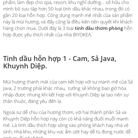
phẩm, làm đẹp cho spa, resort, khu nghỉ dưỡng… sở hữu cho
mình bộ sưu tập hơn 50 loại tinh dầu khác nhau, trong đó có
gần 20 loại hỗn hợp. Công dụng mạnh mẽ nhất của sản phẩm
này là mùi hương, và đấy cũng là điều kiện tiên quyết khi khách
hàng chọn mua. Dưới đây là 3 loại
tinh dầu thơm phòng
hỗn
hợp được yêu thích nhất của nhà BIYOKEA.
Tinh dầu hỗn hợp 1 - Cam, Sả Java,
Khuynh Diệp.
Mùi hương thanh mát của cam kết hợp với sự mạnh mẽ của Sả
Java, 2 trường phái khác nhau, tưởng sẽ không bao giờ hòa
nhập được nhưng khi kết hợp với Khuynh Diệp lại tạo nên sự
thân thuộc, đáng yêu đến lạ.
Ngoài sự dễ chịu của hương thơm, với hai thành phần Sả và
Khuynh Diệp hỗn hợp này còn có khả năng đuổi muỗi mạnh
mẽ. Là tinh dầu thích hợp xông vào phòng khách hay nhà vệ
sinh, nhà kho, những khu vực ẩm ướt hay dễ tù đọng nước dễ