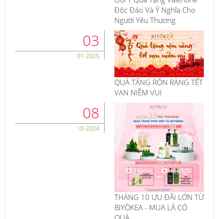
Độc Đáo Và Ý Nghĩa Cho
Người Yêu Thương
03
01-2025
QUÀ TẶNG RỘN RÀNG TẾT
VẠN NIỀM VUI
08
10-2024
THÁNG 10 ƯU ĐÃI LỚN TỪ
BIYÒKEA - MUA LÀ CÓ
QUÀ