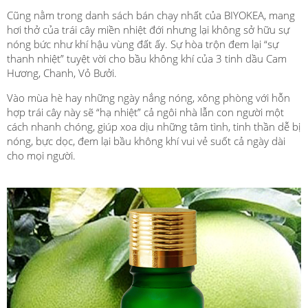
Cũng nằm trong danh sách bán chạy nhất của BIYOKEA, mang
hơi thở của trái cây miền nhiệt đới nhưng lại không sở hữu sự
nóng bức như khí hậu vùng đất ấy. Sự hòa trộn đem lại “sự
thanh nhiệt” tuyệt vời cho bầu không khí của 3 tinh dầu Cam
Hương, Chanh, Vỏ Bưởi.
Vào mùa hè hay những ngày nắng nóng, xông phòng với hỗn
hợp trái cây này sẽ “hạ nhiệt” cả ngôi nhà lẫn con người một
cách nhanh chóng, giúp xoa dịu những tâm tình, tinh thần dễ bị
nóng, bực dọc, đem lại bầu không khí vui vẻ suốt cả ngày dài
cho mọi người.