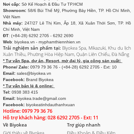
Nơi cấp:
Sở Kế Hoạch & Đầu Tư TP.HCM
Showroom:
58/6 Bùi Thế Mỹ, Phường Bảy Hiền, TP. Hồ Chí Minh,
Việt Nam
Nhà máy:
247/27 Lê Thị Kim, Ấp 18, Xã Xuân Thới Sơn, TP. Hồ
Chí Minh, Việt Nam
ĐT
: (+84-28) 6292 2705 - 6292 2690
Web
: biyokea.vn - myphamthiennhien.vn
Trải nghiệm sản phẩm tại:
Biyokea Spa, Mikazuki, Khu du lịch
Xuân Thiều, Phường Hòa Hiệp Nam, Quận Liên Chiểu, Đà Nẵng
* Tư vấn Spa, dự án, Resort, mở đại lý, gia công sản xuất:
Phone/ Zalo:
0979 79 36 76 - (+84-28) 6292 2705 - Ext: 10
Email:
sales@biyokea.vn
Facebook:
Brand Biyokea
* Tư vấn bán lẻ & online:
Tel:
0938 383 415
Email:
biyokea.trade@gmail.com
Facebook:
biyokeatinhdauthanhxuan
Hotline: 0979 79 36 76
Hỗ trợ khách hàng: 028 6292 2705 - Ext: 11
Về Biyokea
Trợ giúp nhanh
Giới thiệu về Biyokea
Điều Khoản & Điều Kiện