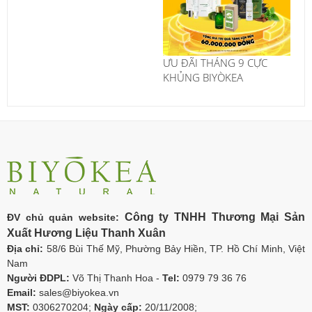
ƯU ĐÃI THÁNG 9 CỰC
KHỦNG BIYÒKEA
Công ty TNHH Thương Mại Sản
ĐV chủ quản website:
Xuất Hương Liệu Thanh Xuân
Địa chỉ:
58/6 Bùi Thế Mỹ, Phường Bảy Hiền, TP. Hồ Chí Minh, Việt
Nam
Người ĐDPL:
Võ Thị Thanh Hoa -
Tel:
0979 79 36 76
Email:
sales@biyokea.vn
MST:
0306270204;
Ngày cấp:
20/11/2008;