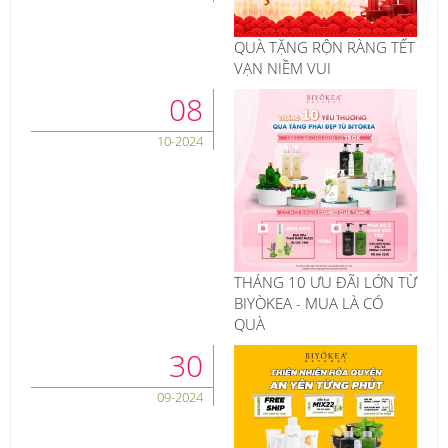
QUÀ TẶNG RỘN RÀNG TẾT
VẠN NIỀM VUI
08
10-2024
THÁNG 10 ƯU ĐÃI LỚN TỪ
BIYÒKEA - MUA LÀ CÓ
QUÀ
30
09-2024