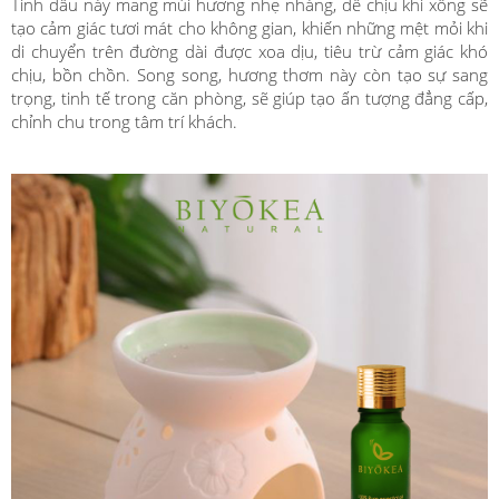
Tinh dầu này mang mùi hương nhẹ nhàng, dễ chịu khi xông sẽ
tạo cảm giác tươi mát cho không gian, khiến những mệt mỏi khi
di chuyển trên đường dài được xoa dịu, tiêu trừ cảm giác khó
chịu, bồn chồn. Song song, hương thơm này còn tạo sự sang
trọng, tinh tế trong căn phòng, sẽ giúp tạo ấn tượng đẳng cấp,
chỉnh chu trong tâm trí khách.