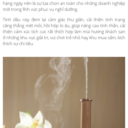
hàng ngày nên là sự lựa chọn an toàn cho những doanh nghiệp
mới trong lĩnh vực phục vụ nghỉ dưỡng.
Tinh dầu này đem lại cảm giác thư giãn, cải thiện tình trạng
căng thẳng mệt mỏi, hồi hộp lo âu, giúp nâng cao tinh thần, cải
thiện cảm xúc tích cực rất thích hợp làm mùi hương khách sạn
ở những khu vực giải trí, vui chơi trẻ nhỏ hay khu mua sắm, kích
thích sự chi tiêu.